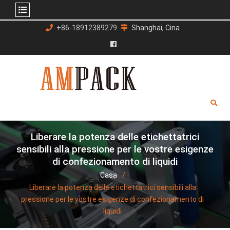
Salta
+86-18912389279
Shanghai, Cina
al
contenuto
Facebook
Liberare la potenza delle etichettatrici
sensibili alla pressione per le vostre esigenze
di confezionamento di liquidi
Casa
Liberare la potenza delle etichettatrici sensibili alla
pressione per le vostre esigenze di confezionamento di
liquidi