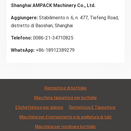
Shanghai AMPACK Machinery Co., Ltd.
Aggiungere:
Stabilimento n. 6, n. 477, Tiefeng Road,
distretto di Baoshan, Shanghai
Telefono:
0086-21-34710825
WhatsApp:
+86-18912389279
Riempitrice di bottiglie
Macchina tappatrice per bottiglie
Etichettatrice per adesivi
Riempitrice E Tappatrice
Macchina per il riempimento e la sigillatura di tubi
Macchina per riordinare bottiglie