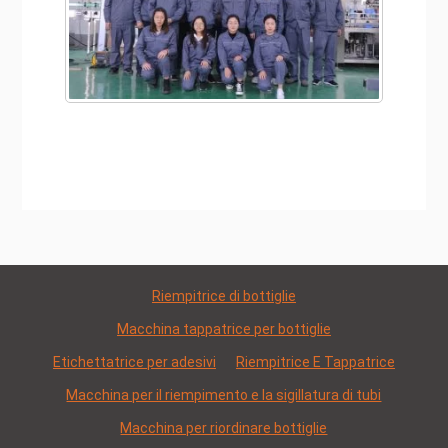
Riempitrice di bottiglie
Macchina tappatrice per bottiglie
Etichettatrice per adesivi
Riempitrice E Tappatrice
Macchina per il riempimento e la sigillatura di tubi
Macchina per riordinare bottiglie