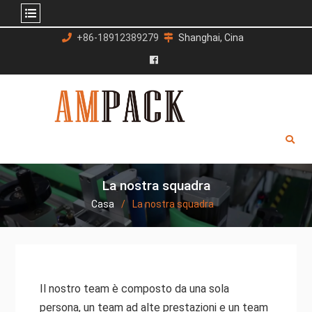
Salta
+86-18912389279
Shanghai, Cina
al
contenuto
Facebook
La nostra squadra
Casa
La nostra squadra
Il nostro team è composto da una sola
persona, un team ad alte prestazioni e un team