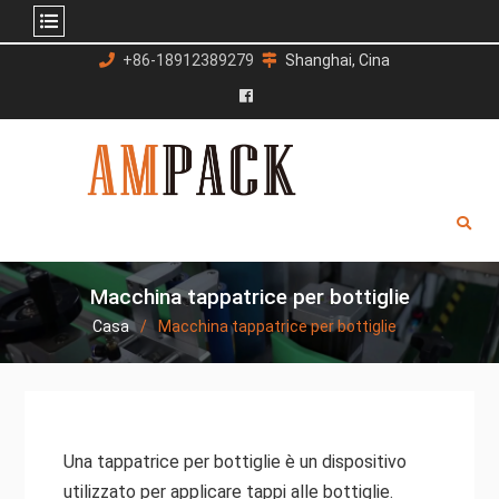
Salta
+86-18912389279
Shanghai, Cina
al
contenuto
Facebook
Macchina tappatrice per bottiglie
Casa
Macchina tappatrice per bottiglie
Una tappatrice per bottiglie è un dispositivo
utilizzato per applicare tappi alle bottiglie.