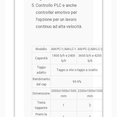
Controllo PLC e anche
controller emotivo per
l'opzione per un lavoro
continuo ad alta velocità.
Modello
AM-PC-1/AM-LC-1
AM-PC-2/AM-LC-2
1800 b/h e 2400
3600 b/h e 4200
Capacità
b/h
b/h
Tappo
Tappo a vite o tappo a scatto
adatto
Rendimento
99.9%
del cap
2000x1000x1500
2200x1000x1500
Dimensione
mm
mm
Testa
1
2
tappante
Premi la