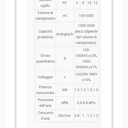
Numero
PZ
6
8
10
12
ugello
Volume di
ml
100-5000
riempimento
1000-3000
Capacità
pezzi (dipende
Bottiglia/h
produttiva
dal volume di
riempimento)
100-
Errore
1000ml:≤±2%,
%
quantitativo
1000-
5000ml:≤±1%
CA220V 380V
Voltaggio
v
±10%
Potenza
KW
1.5
1.5
1.5
1.5
consumata
Pressione
MPA
0,6-0,8 MPa
dell'aria
Consumo
M3/min
0.8
1
1.2
1.2
d'aria