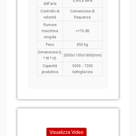
0,4-0,6 MPa
dell'aria
Controllo di
Conversione di
velocità
frequenza
Rumore
macchina
<=70 dB
singola
Peso
850 kg
Dimensione (L
2000x1100x1800(mm)
* W * H)
Capacità
5000－7200
produttiva
bottiglie/ora
Visualizza Video