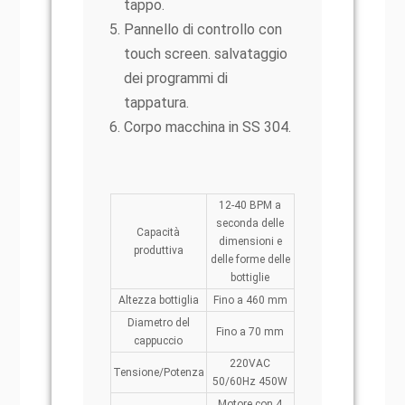
tappo.
Pannello di controllo con
touch screen. salvataggio
dei programmi di
tappatura.
Corpo macchina in SS 304.
12-40 BPM a
seconda delle
Capacità
dimensioni e
produttiva
delle forme delle
bottiglie
Altezza bottiglia
Fino a 460 mm
Diametro del
Fino a 70 mm
cappuccio
220VAC
Tensione/Potenza
50/60Hz 450W
Motore con 4