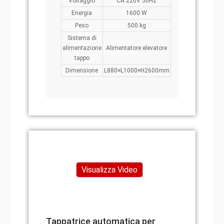
Voltaggio
CA 220V 50Hz
Energia
1600 W
Peso
500 kg
Sistema di
alimentazione
Alimentatore elevatore
tappo
Dimensione
L880×L1000×H2600mm
Visualizza Video
Tappatrice automatica per